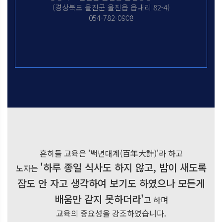
(경상북도 울진군 울진읍 읍내리 82-4)
054-782-0908
흔히들 교육은 '백년대계(百年大計)'라 하고
'하루 종일 식사도 하지 않고, 밤이 새도록
노자는
잠도 안 자고 생각하여 보기도 하였으나 모든게
배움만 같지 못하더라'
고 하며
교육의 중요성을 강조하였습니다.